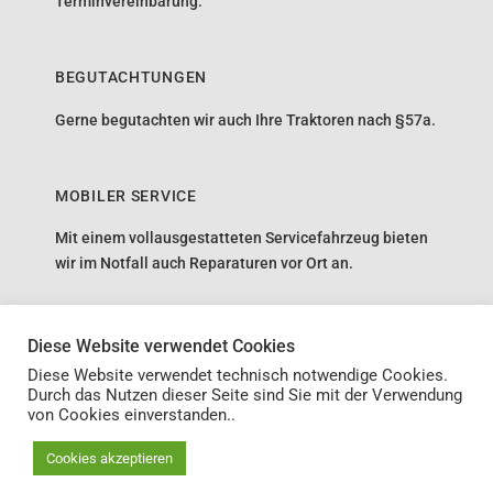
Terminvereinbarung.
BEGUTACHTUNGEN
Gerne begutachten wir auch Ihre Traktoren nach §57a.
MOBILER SERVICE
Mit einem vollausgestatteten Servicefahrzeug bieten
wir im Notfall auch Reparaturen vor Ort an.
Diese Website verwendet Cookies
IMPRESSUM
AGB
DATENSCHUTZ
Diese Website verwendet technisch notwendige Cookies.
Durch das Nutzen dieser Seite sind Sie mit der Verwendung
von Cookies einverstanden..
Website:
WERTGEBEN.at - Werbeagentur für Landwirtschaft
&
Cookies akzeptieren
nedved IT SOLUTIONS